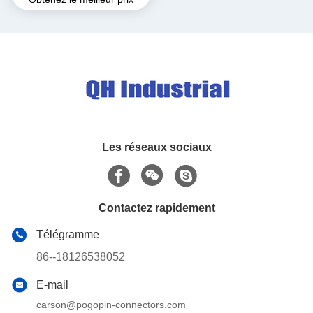
HDMI HDTV VGA AV
Convertisseur de câble
Adapteur pour ordinateur de
télévision
Les réseaux sociaux
Contactez rapidement
Télégramme
86--18126538052
E-mail
carson@pogopin-connectors.com