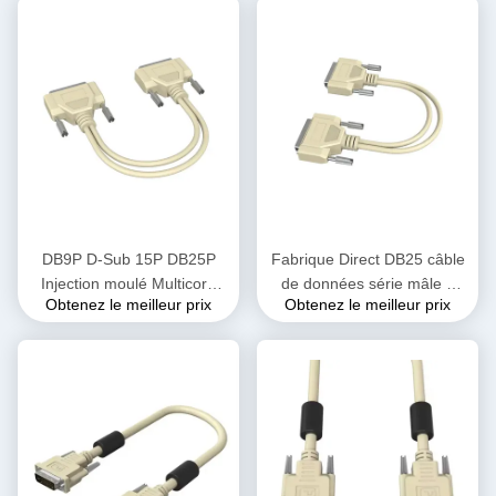
DB9P D-Sub 15P DB25P
Fabrique Direct DB25 câble
Injection moulé Multicore
de données série mâle à
Obtenez le meilleur prix
Obtenez le meilleur prix
Twisted Pair câble
mâle câble d'ordinateur avec
d'extension de fil blindé
conducteur de cuivre
isolation port d'impression
parallèle câble de télévision
de bureau