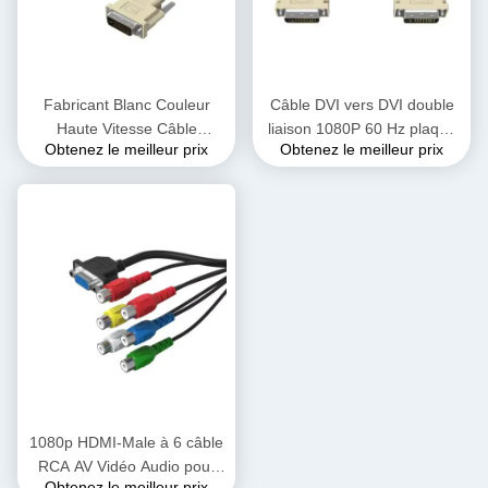
Fabricant Blanc Couleur
Câble DVI vers DVI double
Haute Vitesse Câble
liaison 1080P 60 Hz plaqué
Obtenez le meilleur prix
Obtenez le meilleur prix
Moniteur DVI vers DVI
or PVC personnalisé, mâle à
1080P 3D Mâle à Mâle
mâle, cordon DVI-D double
Fournisseurs de Câble Vidéo
liaison, transfert de données
DVI
pour ordinateur de bureau
1080p HDMI-Male à 6 câble
RCA AV Vidéo Audio pour
Obtenez le meilleur prix