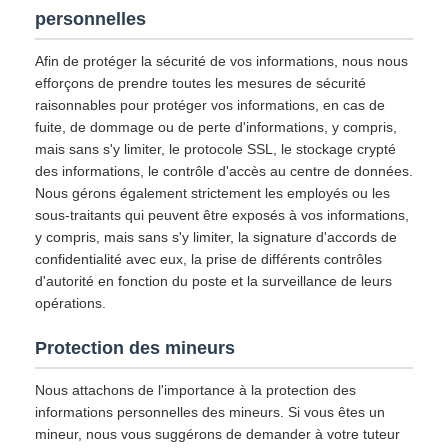
personnelles
Afin de protéger la sécurité de vos informations, nous nous
efforçons de prendre toutes les mesures de sécurité
raisonnables pour protéger vos informations, en cas de
fuite, de dommage ou de perte d'informations, y compris,
mais sans s'y limiter, le protocole SSL, le stockage crypté
des informations, le contrôle d'accès au centre de données.
Nous gérons également strictement les employés ou les
sous-traitants qui peuvent être exposés à vos informations,
y compris, mais sans s'y limiter, la signature d'accords de
confidentialité avec eux, la prise de différents contrôles
d'autorité en fonction du poste et la surveillance de leurs
opérations.
Protection des mineurs
Nous attachons de l'importance à la protection des
informations personnelles des mineurs. Si vous êtes un
mineur, nous vous suggérons de demander à votre tuteur