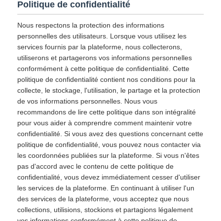
Politique de confidentialité
Nous respectons la protection des informations
personnelles des utilisateurs. Lorsque vous utilisez les
services fournis par la plateforme, nous collecterons,
utiliserons et partagerons vos informations personnelles
conformément à cette politique de confidentialité. Cette
politique de confidentialité contient nos conditions pour la
collecte, le stockage, l'utilisation, le partage et la protection
de vos informations personnelles. Nous vous
recommandons de lire cette politique dans son intégralité
pour vous aider à comprendre comment maintenir votre
confidentialité. Si vous avez des questions concernant cette
politique de confidentialité, vous pouvez nous contacter via
les coordonnées publiées sur la plateforme. Si vous n'êtes
pas d'accord avec le contenu de cette politique de
confidentialité, vous devez immédiatement cesser d'utiliser
les services de la plateforme. En continuant à utiliser l'un
des services de la plateforme, vous acceptez que nous
collections, utilisions, stockions et partagions légalement
vos informations conformément à cette politique de