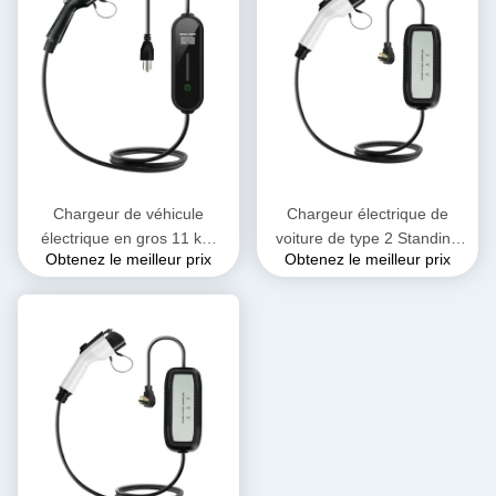
multiple Pistolet de charge
voitures électriques Stations
de véhicule
de charge portables
Chargeur de véhicule
Chargeur électrique de
électrique en gros 11 kW
voiture de type 2 Standing
Obtenez le meilleur prix
Obtenez le meilleur prix
Type 1 Type 2 Stations de
Wallbox Chargeur de
recharge murales Chargeur
batterie électrique de voiture
de véhicule électrique
portable Station de recharge
de voiture