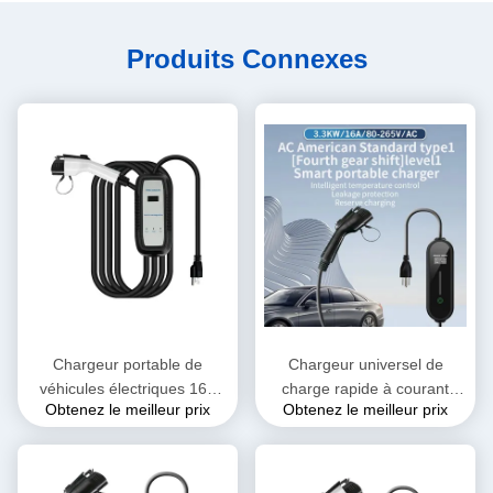
Produits Connexes
Chargeur portable de
Chargeur universel de
véhicules électriques 16A
charge rapide à courant
Obtenez le meilleur prix
Obtenez le meilleur prix
32A 3.5kw 7kw GBT Type1
alternatif de 7 kW Chargeur
Type 2 Station de charge de
de véhicule électrique
véhicules électriques Adapté
domestique de nouvelle
aux voitures de marque
énergie pour toutes les