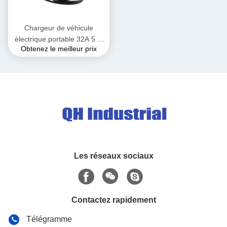
Chargeur de véhicule
électrique portable 32A 5 M
Obtenez le meilleur prix
10 M 15 M Véhicule
électrique rapide Véhicule
EV Chargeur de véhicule
électrique Station de
recharge de véhicule
électrique Cable de recharge
de véhicule électrique Type
1 Type 2
Les réseaux sociaux
Contactez rapidement
Télégramme