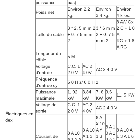
puissance
bas)
Environ 2,2
Environ
Environ
Poids net
kg.
3,4 kg.
4 kilos.
8 AW Gx
3 * 2. 5 m m 2
3 * 6 m m
2 C + 1 0
Taille du câble
+ 0. 7 5 m m
2 + 0. 7 5
A
2
m m 2
RG + 1 8
A RG
Longueur du
5 M
câble
Voltage
C.C. 1
AC 2
AC 2 4 0 V
d'entrée
2 0 V
4 0V
Fréquence
5 0 H z/ 6 0 H z
d'entrée cy
Puissance
1, 92
3,84
7, 6
9,6
11, 5 KW
maximale
kW
kW
KW
kW
Voltage de
C.C. 1
AC 2
AC 2 4 0 V
sortie
2 0 V
4 0V
Électriques en
8 A
dex
¥ 10
8 A 1
8 A 10
A ¥
8 A 10 A
8 A 10
0 A 1
Courant de
A 1 3
1 3
1 3 A 1 6
A 1 3 A
3 A 1