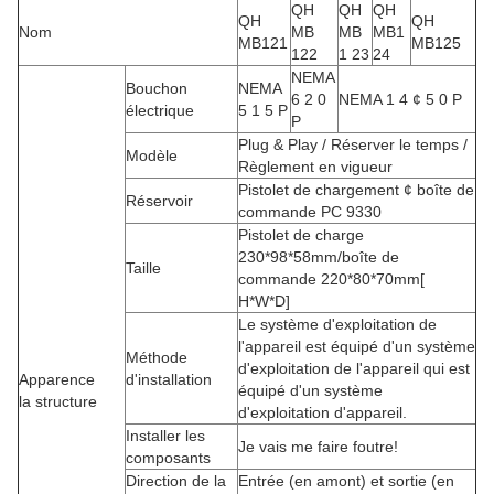
QH
QH
QH
QH
QH
Nom
MB
MB
MB1
MB121
MB125
122
1 23
24
NEMA
Bouchon
NEMA
6 2 0
NEMA 1 4 ¢ 5 0 P
électrique
5 1 5 P
P
Plug & Play / Réserver le temps /
Modèle
Règlement en vigueur
Pistolet de chargement ¢ boîte de
Réservoir
commande PC 9330
Pistolet de charge
230*98*58mm/boîte de
Taille
commande 220*80*70mm[
H*W*D]
Le système d'exploitation de
l'appareil est équipé d'un système
Méthode
d'exploitation de l'appareil qui est
Apparence
d'installation
équipé d'un système
la structure
d'exploitation d'appareil.
Installer les
Je vais me faire foutre!
composants
Direction de la
Entrée (en amont) et sortie (en