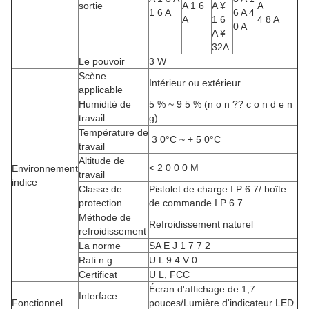
sortie
A 1 6
A ¥
A
1 6 A
6 A 4
A
1 6
4 8 A
0 A
A ¥
32A
Le pouvoir
3 W
Scène
Intérieur ou extérieur
applicable
Humidité de
5 % ~ 9 5 % (n o n ?? c o n d e n
travail
g)
Température de
️ 3 0°C ~ + 5 0°C
travail
Altitude de
< 2 0 0 0 M
Environnement
travail
indice
Classe de
Pistolet de charge I P 6 7/ boîte
protection
de commande I P 6 7
Méthode de
Refroidissement naturel
refroidissement
La norme
SA E J 1 7 7 2
Rati n g
U L 9 4 V 0
Certificat
U L, FCC
Écran d'affichage de 1,7
Interface
Fonctionnel
pouces/Lumière d'indicateur LED