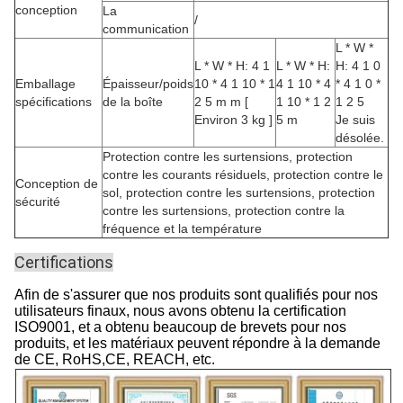
conception
La
/
communication
L * W *
L * W * H: 4 1
L * W * H:
H: 4 1 0
Emballage
Épaisseur/poids
10 * 4 1 10 * 1
4 1 10 * 4
* 4 1 0 *
spécifications
de la boîte
2 5 m m [
1 10 * 1 2
1 2 5
Environ 3 kg ]
5 m
Je suis
désolée.
Protection contre les surtensions, protection
contre les courants résiduels, protection contre le
Conception de
sol, protection contre les surtensions, protection
sécurité
contre les surtensions, protection contre la
fréquence et la température
Certifications
Afin de s'assurer que nos produits sont qualifiés pour nos
utilisateurs finaux, nous avons obtenu la certification
ISO9001, et a obtenu beaucoup de brevets pour nos
produits, et les matériaux peuvent répondre à la demande
de CE, RoHS,CE, REACH, etc.