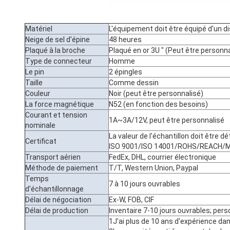
Matériel
L'équipement doit être équipé d'un d
Neige de sel d'épine
48 heures
Plaqué à la broche
Plaqué en or 3U " (Peut être personna
Type de connecteur
Homme
Le pin
2 épingles
Taille
Comme dessin
Couleur
Noir (peut être personnalisé)
La force magnétique
N52 (en fonction des besoins)
Courant et tension
1A~3A/12V, peut être personnalisé
nominale
La valeur de l'échantillon doit être
Certificat
ISO 9001/ISO 14001/ROHS/REACH/
Transport aérien
FedEx, DHL, courrier électronique
Méthode de paiement
T/T, Western Union, Paypal
Temps
7 à 10 jours ouvrables
d'échantillonnage
Délai de négociation
Ex-W, FOB, CIF
Délai de production
Inventaire 7-10 jours ouvrables; pers
1J'ai plus de 10 ans d'expérience da