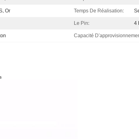
S, Or
Temps De Réalisation:
Se
Le Pin:
4 
ton
Capacité D'approvisionnemen
s