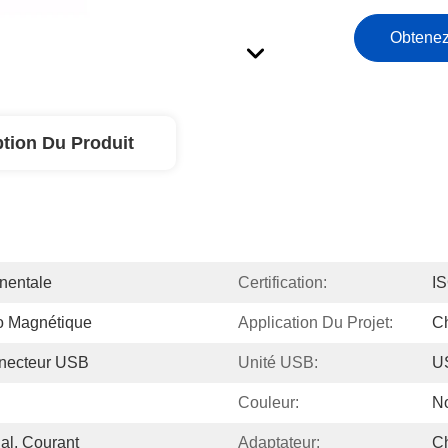
Obtenez
ption Du Produit
nentale
Certification:
I
o Magnétique
Application Du Projet:
C
necteur USB
Unité USB:
U
Couleur:
No
al, Courant
Adaptateur:
Ch