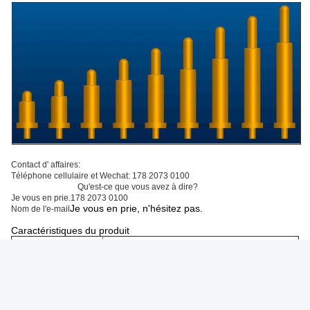
Contact d' affaires:
Téléphone cellulaire et Wechat: 178 2073 0100
Qu'est-ce que vous avez à dire?
Je vous en prie.
178 2073 0100
Je vous en prie, n'hésitez pas.
Nom de l'e-mail
Caractéristiques du produit
Matériel
L'acier (C3604)
Couleur
D'or
Taille
Cela dépend des exigences du client.
Le type
TMS
D'autres produits
Il est doré. Il peut être fait sur mesure.