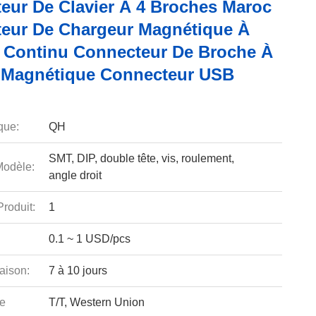
eur De Clavier À 4 Broches Maroc
eur De Chargeur Magnétique À
 Continu Connecteur De Broche À
 Magnétique Connecteur USB
que:
QH
SMT, DIP, double tête, vis, roulement,
odèle:
angle droit
roduit:
1
0.1 ~ 1 USD/pcs
aison:
7 à 10 jours
e
T/T, Western Union