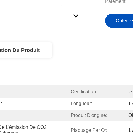
Paiement:
Obtenez
ption Du Produit
Certification:
I
r
Longueur:
1
Produit D'origine:
O
De L'émission De CO2 
Plaquage Par Or:
1 