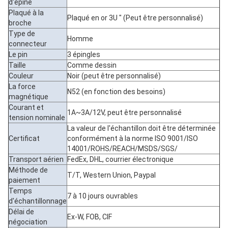
d'épine
Plaqué à la
Plaqué en or 3U " (Peut être personnalisé)
broche
Type de
Homme
connecteur
Le pin
3 épingles
Taille
Comme dessin
Couleur
Noir (peut être personnalisé)
La force
N52 (en fonction des besoins)
magnétique
Courant et
1A~3A/12V, peut être personnalisé
tension nominale
La valeur de l'échantillon doit être déterminée
Certificat
conformément à la norme ISO 9001/ISO
14001/ROHS/REACH/MSDS/SGS/
Transport aérien
FedEx, DHL, courrier électronique
Méthode de
T/T, Western Union, Paypal
paiement
Temps
7 à 10 jours ouvrables
d'échantillonnage
Délai de
Ex-W, FOB, CIF
négociation