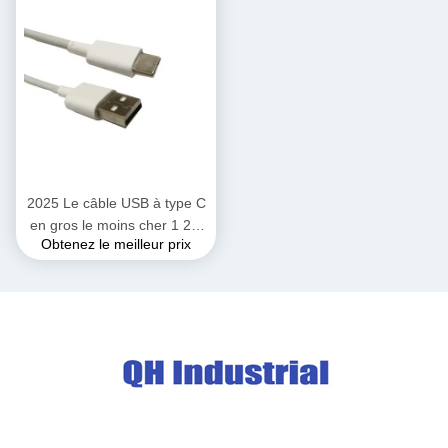
puissance DC aimants Smart
Watch Pad fil de connexion
2025 Le câble USB à type C
en gros le moins cher 1 2 3
Obtenez le meilleur prix
Un câble de charge rapide
USB à câble USB C
Connecteur de charge pour
téléphone portable
Écouteurs Bluetooth