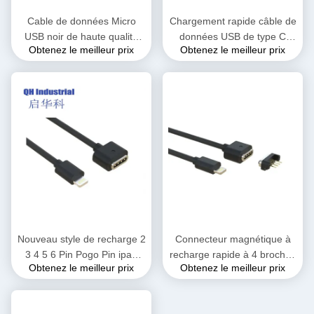
Cable de données Micro
Chargement rapide câble de
USB noir de haute qualité
données USB de type C
Obtenez le meilleur prix
Obtenez le meilleur prix
pour téléphone mobile
câble de charge micro USB
Android Charge rapide PVC
pour téléphone portable
Jacket Tressure de
imprimante appareil photo
protection pour appareil
écouteurs clavier
photo haut-parleur
d'ordinateur
Nouveau style de recharge 2
Connecteur magnétique à
3 4 5 6 Pin Pogo Pin ipad
recharge rapide à 4 broches
Obtenez le meilleur prix
Obtenez le meilleur prix
éclair câble de recharge
certifié d'origine à la vitesse
magnétique mâle femelle
de la foudre Transfert de
Pogo Pin Connecteur de
données