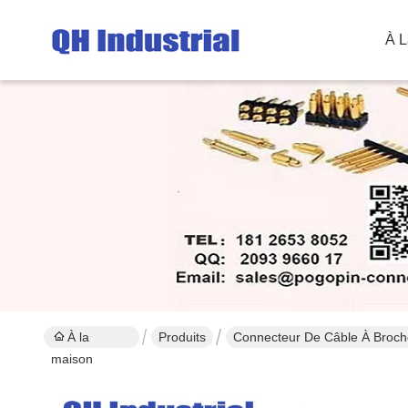
À L
À la
Produits
Connecteur De Câble À Broc
maison