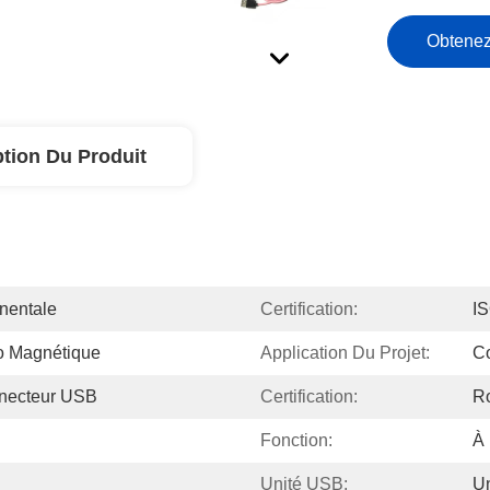
Obtenez
ption Du Produit
nentale
Certification:
I
o Magnétique
Application Du Projet:
C
necteur USB
Certification:
R
Fonction:
À 
Unité USB:
U