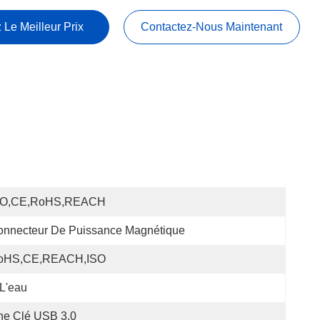
 Le Meilleur Prix
Contactez-Nous Maintenant
SO,CE,RoHS,REACH
onnecteur De Puissance Magnétique
oHS,CE,REACH,ISO
L'eau
ne Clé USB 3.0