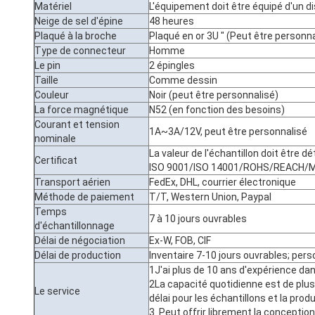
Matériel
L'équipement doit être équipé d'un d
Neige de sel d'épine
48 heures
Plaqué à la broche
Plaqué en or 3U " (Peut être personna
Type de connecteur
Homme
Le pin
2 épingles
Taille
Comme dessin
Couleur
Noir (peut être personnalisé)
La force magnétique
N52 (en fonction des besoins)
Courant et tension
1A~3A/12V, peut être personnalisé
nominale
La valeur de l'échantillon doit être
Certificat
ISO 9001/ISO 14001/ROHS/REACH/
Transport aérien
FedEx, DHL, courrier électronique
Méthode de paiement
T/T, Western Union, Paypal
Temps
7 à 10 jours ouvrables
d'échantillonnage
Délai de négociation
Ex-W, FOB, CIF
Délai de production
Inventaire 7-10 jours ouvrables; pers
1J'ai plus de 10 ans d'expérience da
2La capacité quotidienne est de plus
Le service
délai pour les échantillons et la pro
3. Peut offrir librement la conceptio