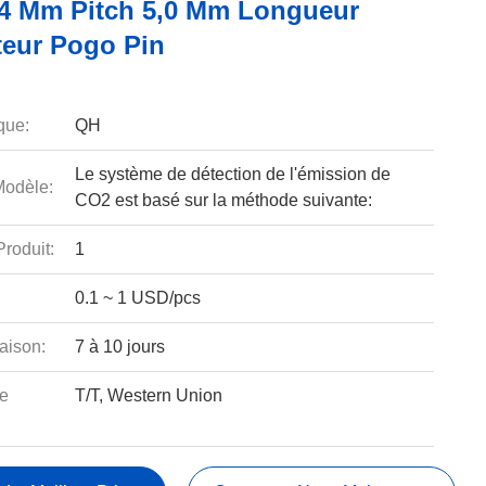
54 Mm Pitch 5,0 Mm Longueur
eur Pogo Pin
que:
QH
Le système de détection de l'émission de
odèle:
CO2 est basé sur la méthode suivante:
roduit:
1
0.1 ~ 1 USD/pcs
aison:
7 à 10 jours
e
T/T, Western Union