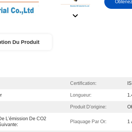
Obtenez
ption Du Produit
Certification:
I
r
Longueur:
1
Produit D'origine:
O
De L'émission De CO2 
Plaquage Par Or:
1 
uivante: