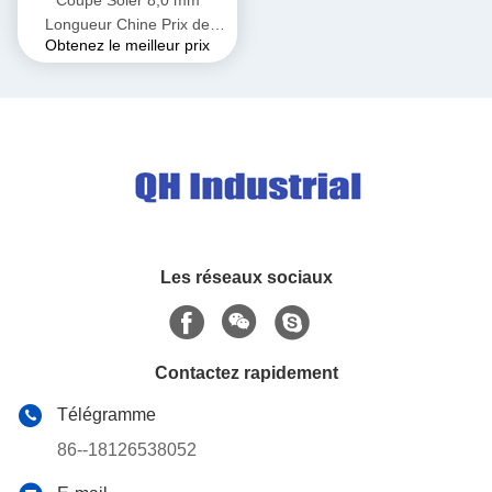
Longueur Chine Prix de
Obtenez le meilleur prix
l'usine LED Ethernet Smart
Watch Ordinateur portable
Angle droit Type Pogo Pin
Les réseaux sociaux
Contactez rapidement
Télégramme
86--18126538052