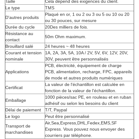
Taille
Cela dépend des exigences du client.
Le type
TMS
Plaqué en or, 1 ou 2 ou 3 ou 5 ou 10 ou 20
D'autres produits
ou 30 pouces, sur mesure
Durée du cycle
20Des milliers de fois.
Résistance au
50m Ohm maximum.
contact
Brouillard salé
24 heures ~ 48 heures
Courant et tension
1A, 2A, 3A, 5A, 10A / 2V, 5V, 6V, 12V, 20V,
nominale
30V, peuvent être personnalisés
PCB, électricité, équipement de charge
Applications
PCB, alimentation, recharge, FPC, appareils
de mode et autres produits numériques
La valeur de l'échantillon est calculée en
Certificat
fonction de la valeur de l'échantillon.
1000 pièces/sac PE, en rouleau et en ruban
Emballage
adhésif ou selon les besoins du client
Délai de paiement
T/T, Paypal
Le logo
Peut être personnalisé
Air,Sea,Express,DHL,Fedex,EMS,SF
Transport de
Express. Vous pouvez nous envoyer des
marchandises
courriers par téléphone.