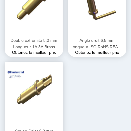
Double extrémité 8,0 mm
Angle droit 6,5 mm
Longueur 1A 3A Brass
Longueur ISO RoHS REACH
Obtenez le meilleur prix
Obtenez le meilleur prix
C3604 Connecteur de
Androvid TV Box à double
clavier de tablette SMA SMD
extrémité à ressort
Pog Pin Socket Pogo Pin
magnétique chargé de
broche Pogo
Coupe Soler 8,0 mm