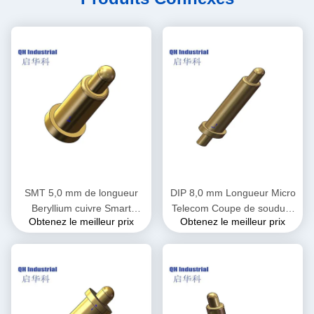
SMT 5,0 mm de longueur
DIP 8,0 mm Longueur Micro
Beryllium cuivre Smart
Telecom Coupe de soudure
Obtenez le meilleur prix
Obtenez le meilleur prix
Watch à double tête RF 1A
SMT DIP SMT Pin Pogo
2A 3A 4A 5A 6A 10A épingle
magnétique
Pogo